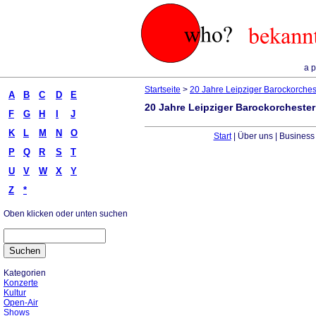
a p
Startseite
>
20 Jahre Leipziger Barockorches
A
B
C
D
E
20 Jahre Leipziger Barockorcheste
F
G
H
I
J
K
L
M
N
O
Start
| Über uns | Business
P
Q
R
S
T
U
V
W
X
Y
Z
*
Oben klicken oder unten suchen
Kategorien
Konzerte
Kultur
Open-Air
Shows